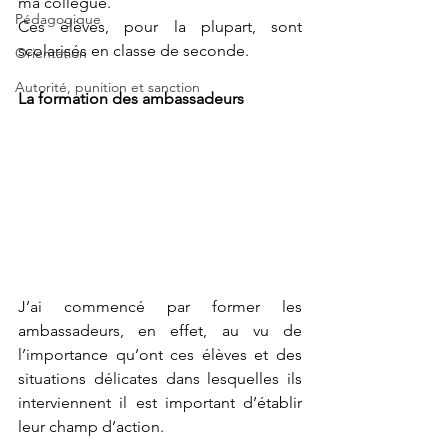
ma collègue.  
Pédagogique
Ces élèves, pour la plupart, sont 
scolarisés en classe de seconde.
Orientation
Autorité, punition et sanction
La formation des ambassadeurs
J’ai commencé par former les 
ambassadeurs, en effet, au vu de 
l’importance qu’ont ces élèves et des 
situations délicates dans lesquelles ils 
interviennent il est important d’établir 
leur champ d’action.