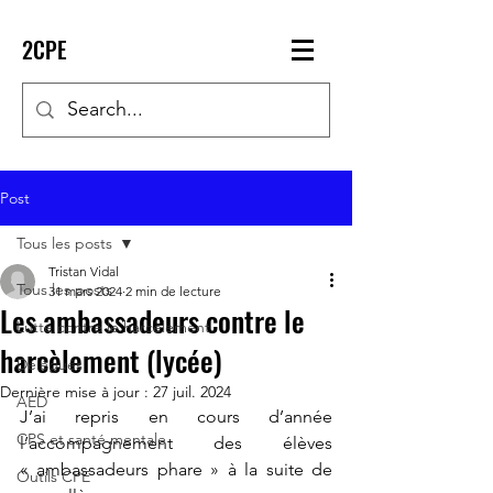
2CPE
Post
Tous les posts
Tristan Vidal
Tous les posts
31 mars 2024
2 min de lecture
Les ambassadeurs contre le
Lutte contre le harcèlement
harcèlement (lycée)
Délégués
Dernière mise à jour :
27 juil. 2024
AED
J’ai repris en cours d’année 
CPS et santé mentale
l’accompagnement des élèves 
« ambassadeurs phare » à la suite de 
Outils CPE