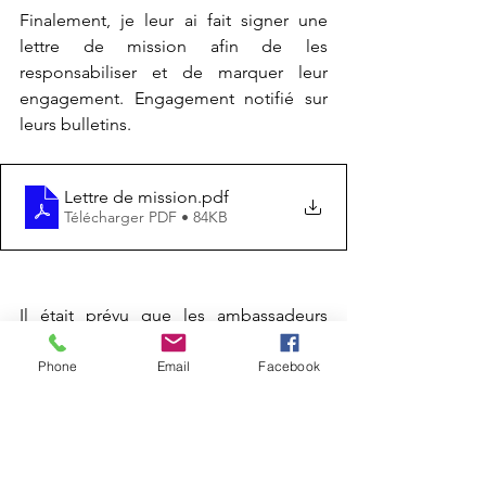
Finalement, je leur ai fait signer une 
lettre de mission afin de les 
responsabiliser et de marquer leur 
engagement. Engagement notifié sur 
leurs bulletins.
Lettre de mission
.pdf
Télécharger PDF • 84KB
Il était prévu que les ambassadeurs 
tiennent des stands lors de journées 
particulières mais ces journées n’ayant 
Phone
Email
Facebook
pas lieu, notre projet pour cette fin 
d’année sera de réaliser une vidéo pour 
recruter les prochains ambassadeurs 
l’an prochain et de passer dans toutes 