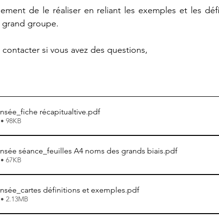
ement de le réaliser en reliant les exemples et les défi
us grand groupe.
 contacter si vous avez des questions,
nsée_fiche récapitualtive
.pdf
 • 98KB
ensée séance_feuilles A4 noms des grands biais
.pdf
 • 67KB
ensée_cartes définitions et exemples
.pdf
 • 2.13MB