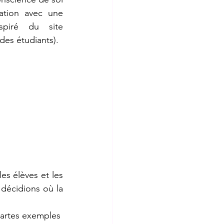
ation avec une 
éducatrice libérale à partir d’une activité créée par Tristan inspiré du site  
des étudiants).
s élèves et les 
décidions où la 
cartes exemples