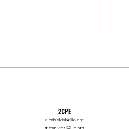
Une manifestation pour l'égalité
Orien
filles-garçons
quatr
2CPE
alexis.vidal@lilo.org
tristan.vidal@lilo.org