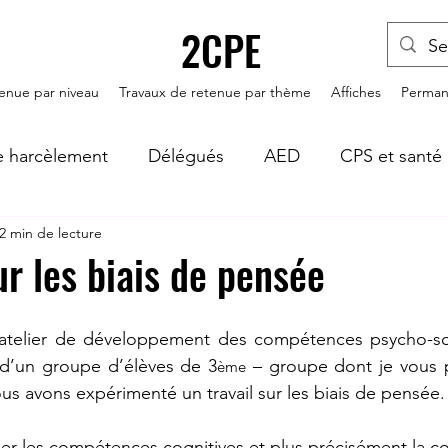
2CPE
enue par niveau
Travaux de retenue par thème
Affiches
Permane
le harcèlement
Délégués
AED
CPS et santé
2 min de lecture
on
Autorité, punition et sanction
ur les biais de pensée
atelier de développement des compétences psycho-socia
n d’un groupe d’élèves de 3
 – groupe dont je vous p
ème
ous avons expérimenté un travail sur les biais de pensée.
ailler les compétences cognitives et plus précisément la c