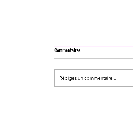
Commentaires
Rédigez un commentaire...
Un projet de lutte contre le
décrochage scolaire