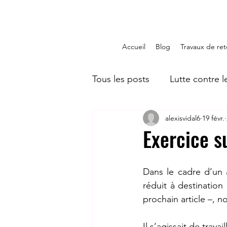
Accueil
Blog
Travaux de ret
Tous les posts
Lutte contre 
alexisvidal6
19 févr.
Pédagogique
Orientati
Exercice s
Dans le cadre d’un 
réduit à destinatio
prochain article –, n
Il s’agissait de trav