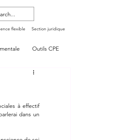
nce flexible
Section juridique
 mentale
Outils CPE
les à effectif 
arlerai dans un 
onscience de soi 